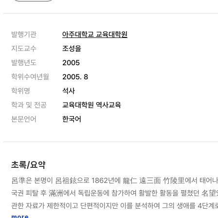
발행기관
아주대학교 교육대학원
지도교수
조성을
발행년도
2005
학위수여년월
2005. 8
학위명
석사
학과 및 전공
교육대학원 역사교육
본문언어
한국어
초록/요약
呂準은 본명이 呂祖鉉으로 1862년에 龍仁 遠三面 竹陵里에서 태어나
국권 피탈 후 滿洲에서 독립운동에 참가하여 활발한 활동을 펼쳤던 名望
관한 자료가 제한적이고 단편적이지만 이를 분석하여 그의 생애를 4단계로
more