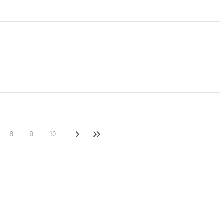
8
9
10