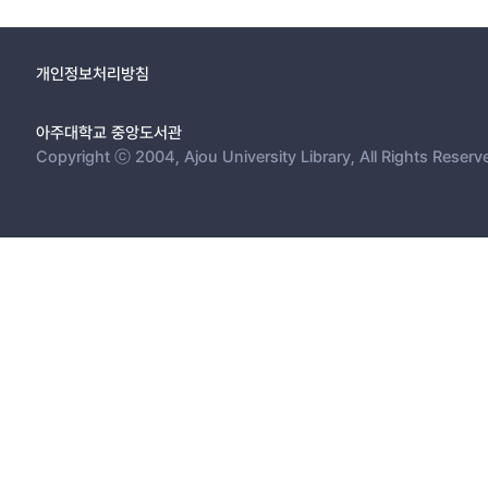
제2절 향후 연구방향 = 67
참고문헌 = 68
부록(설문지) = 71
개인정보처리방침
아주대학교 중앙도서관
Copyright ⓒ 2004, Ajou University Library, All Rights Reserv