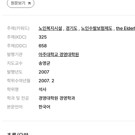
원문보기
주제(키워드)
노인복지시설
,
경기도
,
노인수발보험제도
,
the Elderl
주제(KDC)
325
주제(DDC)
658
발행기관
아주대학교 경영대학원
지도교수
송영균
발행년도
2007
학위수여년월
2007. 2
학위명
석사
학과 및 전공
경영대학원 경영학과
본문언어
한국어