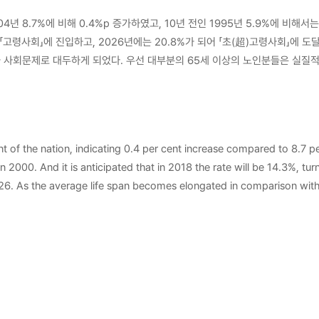
04년 8.7%에 비해 0.4%p 증가하였고, 10년 전인 1995년 5.9%에 비해
어 「고령사회」에 진입하고, 2026년에는 20.8%가 되어 「초(超)고령사회」
사회문제로 대두하게 되었다. 우선 대부분의 65세 이상의 노인분들은 실질적으로
’ 대통령 때부터 90년 초까지 만해도 `둘만낳아잘기르자`와 같은 출산율 저
밖의 부담감 경제성장률의 저하 그리고 노년층의 빈곤과 질병 등 많은 문제들
계에서 가장 낮고, 지난 30년간 출산율 감소 폭이 세계에서 가장 크다는 것으
 출산율은 1.17명으로 미국(2.13명), 프랑스(1.89명), 영국(1.64명)
nt of the nation, indicating 0.4 per cent increase compared to 8.7 
떨어지고 있음을 알 수 있습니다. 이런 추세가 계속된다면 2, 30년 후, 주변 
 2000. And it is anticipated that in 2018 the rate will be 14.3%, tu
부담하게 됨으로 노인의료비 부담률로 높아지게 된다. 이러한 변화추세에도 일
026. As the average life span becomes elongated in comparison with 
지의 한 분야인 노인복지는 이를 실천함에 있어 전문지식을 요함은 물론 개인
sues as new social challenges. First of all, seniors over 65 are not
 많이 심각한 문제로 대두되고 있다. 핵가족화 되면서 가족수도 줄어들고, 자
 large amount of labor burden to sustain elderly people. However, th
 늘어나면서 국가에서 노인복지 정책을 앞세워 해결책을 절실히 모색해야 되는 
 the nation under the slogan that goes ‘Not more than two kids’, whi
비 가중, 노동력 상실, 이에 따른 경제적 독립의 문제 등 심각한 사회문제가 
e. Since youths and adults in their prime time should sustain the i
시설입소 및 의료적 서비스를 받기를 희망하는 노인들이 수도 증가할 수 밖에 
burdens, economic deterioration, poverty, and diseases. Also Korea N
노인수발보험을 적용하여 경제적 문제를 경감시킴으로써 노인의 전인간적인 의
r of children born per woman in her lifetime (fertility rate) is 1.17
먼저 복지국가인 영국의 노인주택은 ‘케어홈’이 아닌 일반주택의 성격이 강하
 has been slowly emerged throughout 100 years in the other advanced