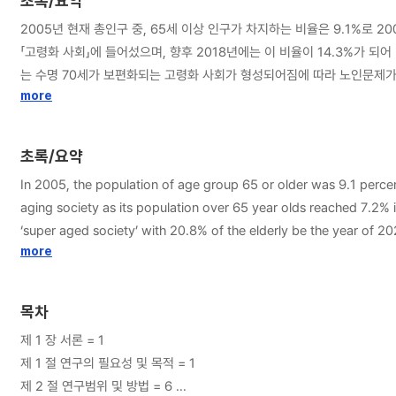
초록/요약
2005년 현재 총인구 중, 65세 이상 인구가 차지하는 비율은 9.1%로 20
「고령화 사회」에 들어섰으며, 향후 2018년에는 이 비율이 14.3%가 되
는 수명 70세가 보편화되는 고령화 사회가 형성되어짐에 따라 노인문제가 
이 그분들의 생계의 많은 부분을 부담해야한다. 그러나 우리나라는 ‘박정희
more
드는 청장년층이 늘어나는 노년층을 부양해야하므로 국가의 재정문제나 그
우리나라가 가임여성 1인의 평생 낳은 자녀수(출산율)이 1.17명으로 세
초록/요약
짧은 기간에 급속하게 이뤄져 새로운 사회문제로 떠오르고 있다. 지난해 우리나라의
In 2005, the population of age group 65 or older was 9.1 perce
6명까지 달했던 합계 출산율을 생각하면 출산율 저하의 속도가 매우 급격히 
aging society as its population over 65 year olds reached 7.2% in
결 될 뿐만 아니라 사회 내부적으로는 젊은 노동자가 보다 많은 노인을 
‘super aged society’ with 20.8% of the elderly be the year of 2
실로 국가의 장래를 위해서 안타까운 일이 아닐 수 없다. 따라서 사회복
group of 70 is normally expected, which will cause the senior is
more
하고 조직적으로 다뤄야 할 분야이다. 이렇듯 노인문제는 지금 사회적으로
50 carry out. So, the people in their 20-50’s have to bear such
밖에 없는 노인들이 늘어나고 있다. 힘도 없고 돈도 없는 노인들이 많이
other age ranges due to the ‘birth control’ policy, declared by
맞벌이를 통한 부양의 문재가 심각해지고, 노인의 수명 연장으로 인한 의료
목차
until the early 1990’s. Therefore, the problem has got even wors
에서는 노인의 전인간적인 노후생활을 위해서는 국가적 개입이 필요하며, 
제 1 장 서론 = 1
problems causing related to the nations’ financial issues, other 
설인 노인의료복지시설과 재가복지시설 현황 등을 알아보고, 우리나라의 
제 1 절 연구의 필요성 및 목적 = 1
of Global Population Day. According to the announcement, the numbe
인복지시설을 비교함으로써 정책의 한 방향을 제시하고자 하는데 있다. 
제 2 절 연구범위 및 방법 = 6
dropping in the world for last 30 years. The low fertility rate