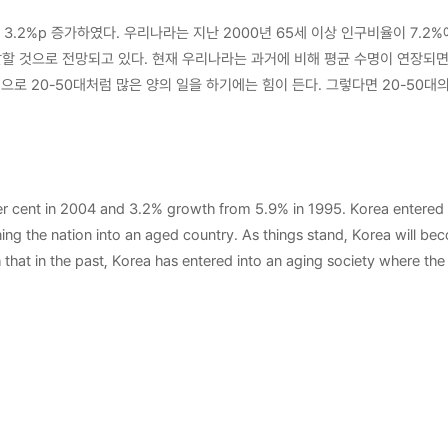
서는 3.2%p 증가하였다. 우리나라는 지난 2000년 65세 이상 인구비율이 7.2
에 도달할 것으로 전망되고 있다. 현재 우리나라는 과거에 비해 평균 수명이 연장되
 20-50대처럼 많은 양의 일을 하기에는 힘이 든다. 그렇다면 20-50대
하정책으로 인해 20～30대의 비율이 적었다. 그래서 문제는 더욱 심각해지고 
이 발생하게 된다. 또한 통계청에서는 세계인구의 날에 즈음하여 출산율을 발
로 발표했다. 선진국에서는 100년에 걸쳐 초래된 저출산율이 우리나라는 불과 
, 일본(1.33명) 보다 더 낮은 최저 수준으로 지난 1960년 가임여성 1인당 
per cent in 2004 and 3.2% growth from 5.9% in 1995. Korea entered 
사람들 5명 중 1명은 65세 이상 노인이 차지하고 있다. 이는 곧 국가경쟁력 
rning the nation into an aged country. As things stand, Korea will be
부 정책자들은 노인문제를 개인적 내지 가족적 차원에서 그 해결책을 모색하고 
that in the past, Korea has entered into an aging society where the
적 및 가족적인 차원에서뿐만 아니라 지역사회 또는 국가사회의 차원에서 노인복
 capable of executing as the large amount of workload as individuals 
식들이 서로 자기 생활에 바빠서 부모님을 모시기까지 힘들어지면서, 홀로서기를
e population ratio of people aged 20-30 has been relatively lower t
시대가 된 것이다. 이렇듯 고령화 사회는 노인문제를 야기시키게 되는데, 노인
ch phenomenon was put to practice in the ‘Park Jung-hee’ administra
될 것으로 예상하고 있다. 노인의 의료적 서비스와 재가 서비스가 부족한 우리
ncreasing number of elderly people with the smaller number, there ar
없지만, 노인의 경제적 부담은 그만큼 가중될 것이다. 이에 본 연구에서는 노
ational Statistical Office addressed the birth ratio in Korea on the 
료 및 시설 등의 서비스를 받을 수 있는 방안을 경기도내 노인의료복지시설과
, the lowest ratio in the world, and the fertility rate has been rapid
다. 영국인들의 생각은 케어의 비중이 높아지면 그것은 주택이라기보다는 복지
 countries; however the same social issue is newly emerging in a rap