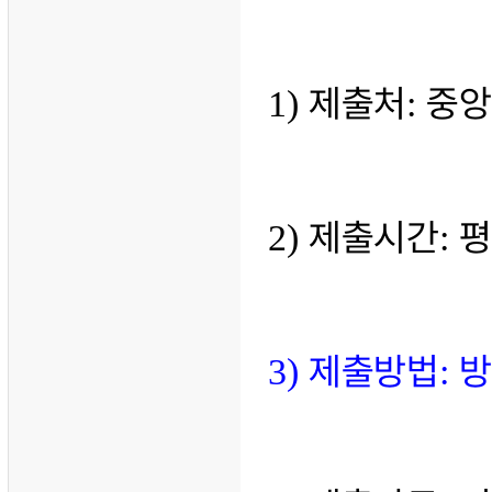
제출처
중
1)
:
제출시간
평
2)
:
제출방법
방
3)
: