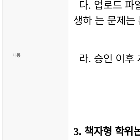
다
업로드 파
.
생하 는 문제는
라
승인 이후
내용
.
책자형 학위
3.