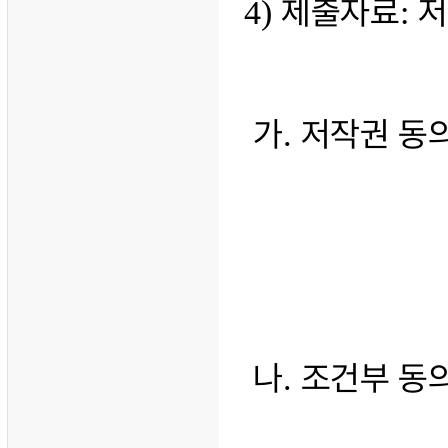
제출자료
저
4)
:
가
저작권 동
.
나
조건부 동의
.